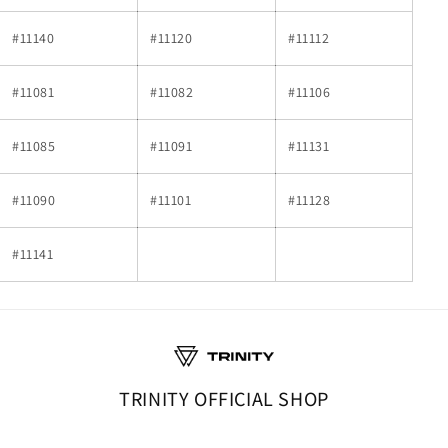
#11140
#11120
#11112
#11081
#11082
#11106
#11085
#11091
#11131
#11090
#11101
#11128
#11141
TRINITY OFFICIAL SHOP