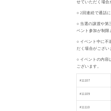
せていただく場合
○ 2回連続で通
○ 当選の譲渡や
ベント参加が制限
○ イベント中に
だく場合がござい
○ イベントの内
ございます。
#11107
#11109
#11110