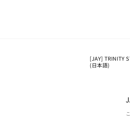
Skip to
content
[JAY] TRINIT
(日本語)
J
こ