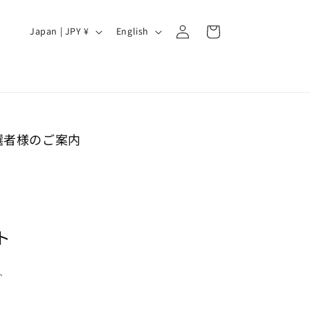
Log
C
L
Cart
Japan | JPY ¥
English
in
o
a
u
n
n
g
t
u
r
a
ベント当選者様のご案内
y
g
/
e
r
e
ント
g
i
、
o
n