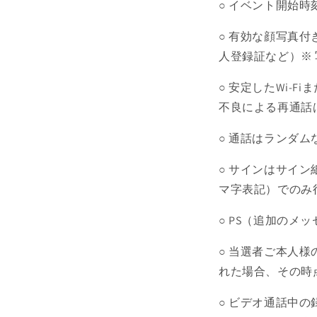
○ イベント開始時
○ 有効な顔写真
人登録証など）※
○ 安定したWi-
不良による再通話
○ 通話はランダ
○ サインはサイ
マ字表記）でのみ
○ PS（追加のメ
○ 当選者ご本人
れた場合、その時
○ ビデオ通話中