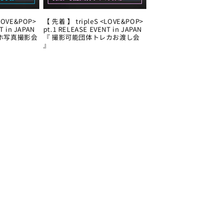
<LOVE&POP>
【 先着 】 tripleS <LOVE&POP>
T in JAPAN
pt.1 RELEASE EVENT in JAPAN
マホ写真撮影会
『 撮影可能団体トレカお渡し会
』