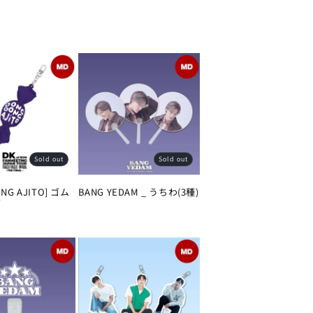
Sold out
Sold out
ONG AJITO] ゴム
BANG YEDAM _ うちわ(3種)
グ