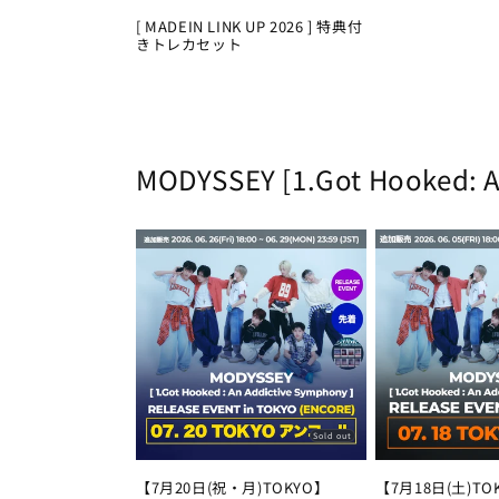
[ MADEIN LINK UP 2026 ] 特典付
きトレカセット
MODYSSEY [1.Got Hooked: 
Sold out
【7月20日(祝・月)TOKYO】
【7月18日(土)TO