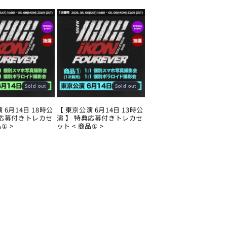
Sold out
Sold out
 6月14日 18時公
【 東京公演 6月14日 13時公
典応募付きトレカセ
演 】 特典応募付きトレカセ
① >
ット < 商品① >