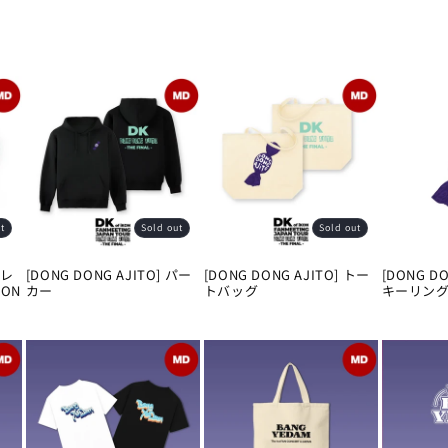
t
Sold out
Sold out
ブレ
[DONG DONG AJITO] パー
[DONG DONG AJITO] トー
[DONG D
ION
カー
トバッグ
キーリン