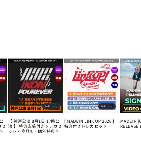
t
Sold out
Sold out
時公
【 神戸公演 8月1日 17時公
[ MADEIN LINK UP 2026 ]
MADEIN [G
カセ
演 】 特典応募付きトレカセ
特典付きトレカセット
RELEASE E
>
ット < 商品① - 個別特典 >