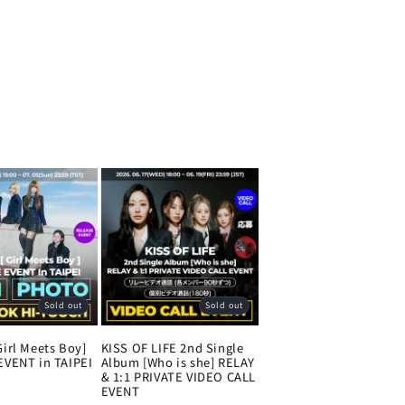
Sold out
Sold out
irl Meets Boy]
KISS OF LIFE 2nd Single
VENT in TAIPEI
Album [Who is she] RELAY
& 1:1 PRIVATE VIDEO CALL
EVENT