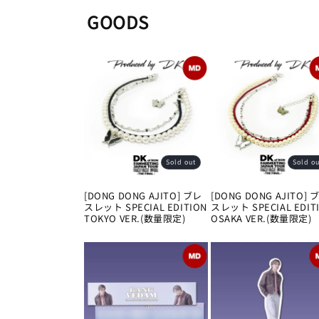
GOODS
Sold out
Sold ou
[DONG DONG AJITO] ブレ
[DONG DONG AJITO] 
スレット SPECIAL EDITION
スレット SPECIAL EDIT
TOKYO VER.(数量限定)
OSAKA VER.(数量限定)