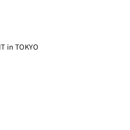
NT in TOKYO