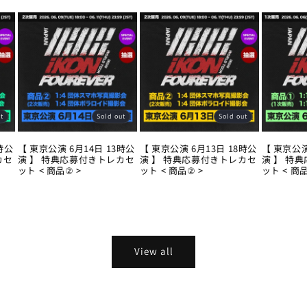
t
Sold out
Sold out
時公
【 東京公演 6月14日 13時公
【 東京公演 6月13日 18時公
【 東京公演
カセ
演 】 特典応募付きトレカセ
演 】 特典応募付きトレカセ
演 】 特
ット < 商品② >
ット < 商品② >
ット < 商品
View all