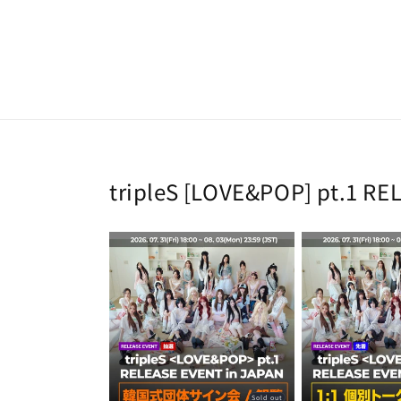
Skip to
content
tripleS [LOVE&POP] pt.1 R
Sold out