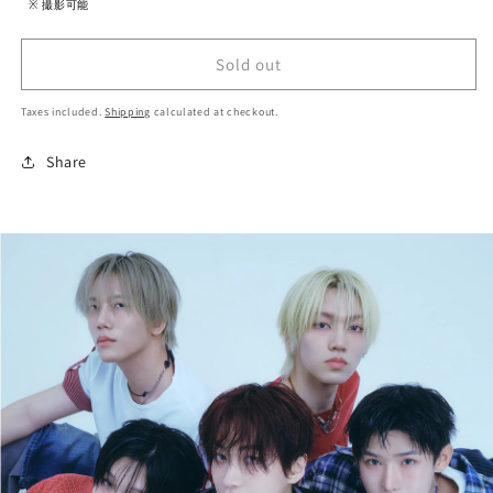
※
撮影可能
Sold out
Taxes included.
Shipping
calculated at checkout.
Share