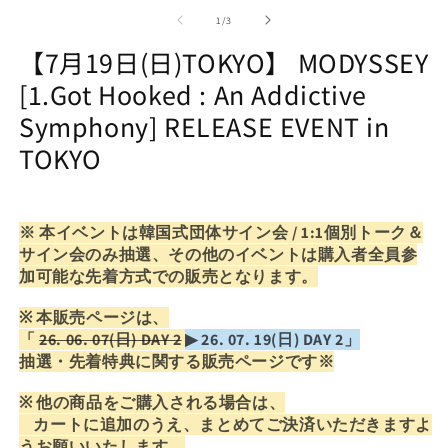
of
1
/
3
【7月19日(日)TOKYO】 MODYSSEY
[1.Got Hooked : An Addictive
Symphony] RELEASE EVENT in
TOKYO
※ 本イベントは韓国式団体サイン会 / 1:1個別トーク＆
サイン会のみ抽選、
その他のイベントは購入者全員参
加可能な先着方式での販売となります。
※ 本販売ページは、
「
26. 06. 07(日) DAY 2
▶︎ 26. 07. 19(日) DAY 2」
抽選・先着特典に関する販売ページです※
※ 他の商品をご購入される場合は、
カートに追加のうえ、まとめてご決済いただきますよ
うお願いいたします。