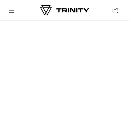
Skip to
content
Cart
Skip to
product
information