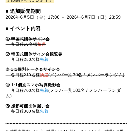
追加販売期間
■
2026年6月5日（金）17:00 ～ 2026年6月7日（日）23:59
イベント内容
■
① 韓国式団体サイン会
各日程50名様
抽選
②
韓国式団体サイン会観覧券
各日程250名様
先着
③ 1:1
個別トーク＆サイン会
各日程210名様
抽選
(
メンバー別30名 
/ メンバーランダム
)
④ 1:1
個別スマホ写真撮影会
各日程700名様
先着
(
メンバー別100名 
/ メンバーランダ
ム
)
⑤ 撮影可能団体握手会
各日程300名様
先着