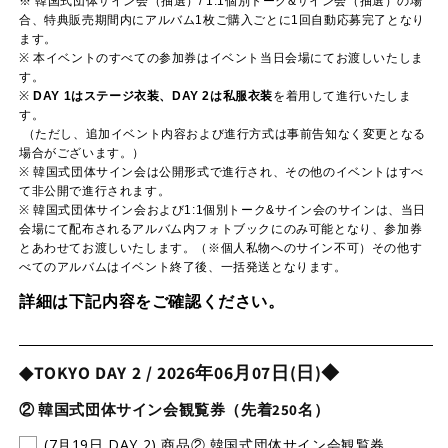
※ 韓国式団体サイン会（抽選）/ 1:1個別トーク&サイン会
（抽選）
の場
合、特典販売期間内にアルバム1枚ご購入ごとに1回自動応募完了となり
ます。
※ 本イベントのすべての参加券はイベント当日会場にてお渡しいたしま
す。
※
DAY 1はステージ衣装、DAY 2は私服衣装
を着用して進行いたしま
す。
（ただし、追加イベント内容および進行方式は事前告知なく変更となる
場合がございます。）
※ 韓国式団体サイン会は公開形式で進行され、その他のイベントはすべ
て非公開で進行されます。
※ 韓国式団体サイン会および1:1個別トーク&サイン会のサインは、当日
会場にて配布されるアルバム内フォトブックにのみ可能となり、参加券
とあわせてお渡しいたします。（※個人私物へのサイン不可）その他す
べてのアルバムはイベント終了後、一括発送となります。
詳細は下記内容をご確認ください。
◆TOKYO DAY 2 / 2026年06月07日(日)◆
② 韓国式団体サイン会観覧券（先着250名）
(7月19日 DAY 2) 商品② 韓国式団体サイン会観覧券