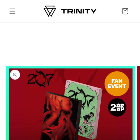
Skip to
content
Cart
Skip to
product
information