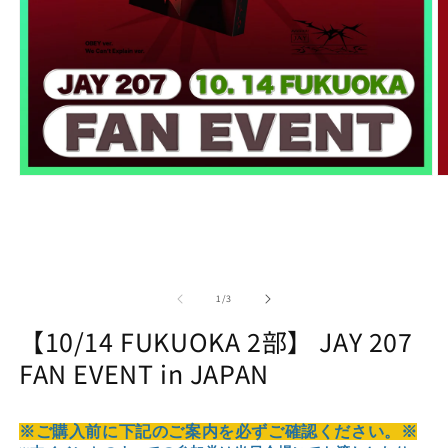
Open
O
media
m
1
2
in
in
modal
m
of
1
/
3
【10/14 FUKUOKA 2部】 JAY 207
FAN EVENT in JAPAN
※ご購入前に下記のご案内を必ずご確認ください。※