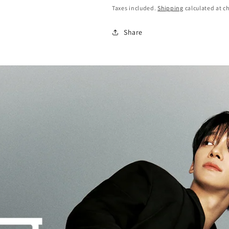
Taxes included.
Shipping
calculated at c
Share