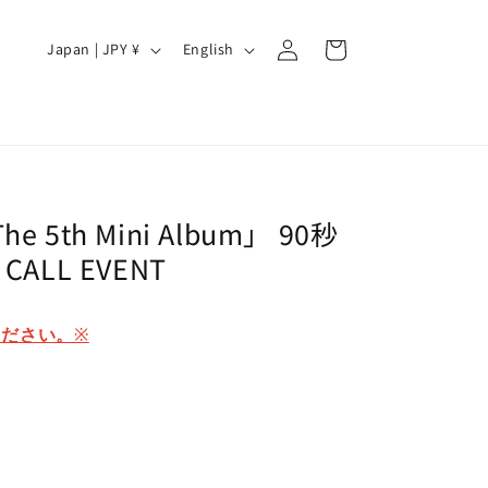
Log
C
L
Cart
Japan | JPY ¥
English
in
o
a
u
n
n
g
t
u
r
a
The 5th Mini Album」 90秒
y
g
O CALL EVENT
/
e
r
※
ください。
e
g
i
o
n