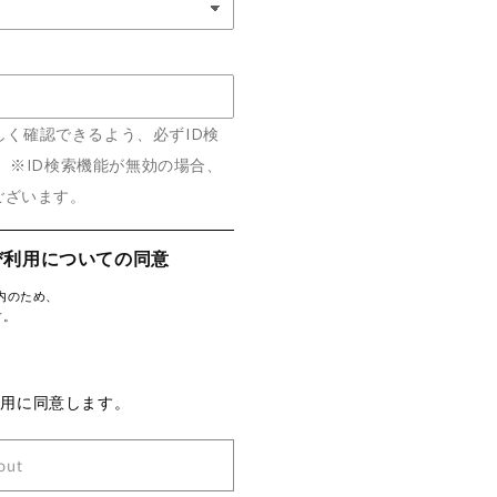
Dを正しく確認できるよう、必ずID検
 ※ID検索機能が無効の場合、
ございます。
び利用についての同意
内のため、
す。
利用に同意します。
out