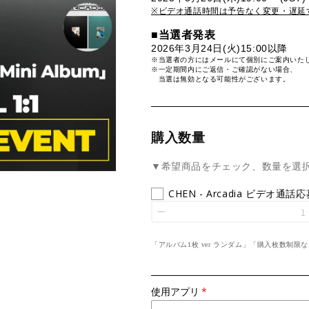
※ビデオ通話時間は予告なく変更・遅延
■
当選者発表
2026年3月24日(火)15:00以降
※当選者の方にはメールにて個別にご案内いた
※一定期間内にご返信・ご確認がない場合、
当選は無効となる可能性がございます。
購入数量
▼希望商品をチェック、数量を選
CHEN - Arcadia ビデオ通話
「アルバム1枚 ver ランダム」「購入枚数制限
使用アプリ