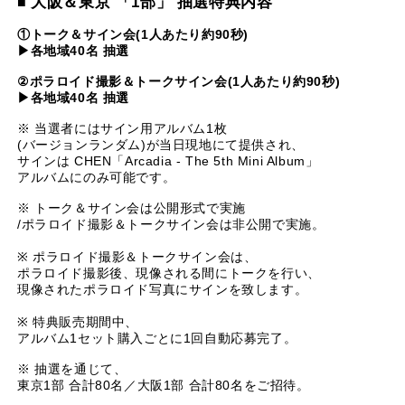
大阪＆東京 「1部」 抽選特典内容
■
①トーク＆サイン会(1人あたり約90秒)
▶
各地域40名 抽選
②ポラロイド撮影＆トークサイン会(1人あたり約90秒)
▶
各地域40名 抽選
※ 当選者にはサイン用アルバム1枚
(バージョンランダム)が当日現地にて提供され、
サインは CHEN「Arcadia - The 5th Mini Album」
アルバムにのみ可能です。
※ トーク＆サイン会は公開形式で実施
/ポラロイド撮影＆トークサイン会は非公開で実施。
※ ポラロイド撮影＆トークサイン会は、
ポラロイド撮影後、現像される間にトークを行い、
現像されたポラロイド写真にサインを致します。
※ 特典販売期間中、
アルバム1セット購入ごとに1回自動応募完了。
※ 抽選を通じて、
東京1部 合計80名／大阪1部 合計80名をご招待。