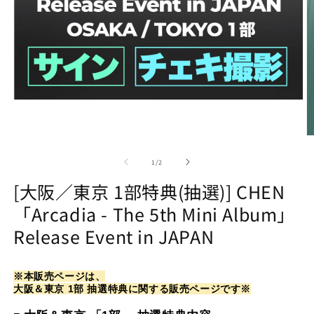
Open
media
1
in
O
modal
m
2
of
1
/
2
in
m
[大阪／東京 1部特典(抽選)] CHEN
「Arcadia - The 5th Mini Album」
Release Event in JAPAN
※本販売ページは、
大阪＆東京 1部 抽選特典に関する販売ページです※