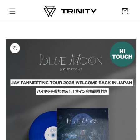
Skip to
content
Cart
Skip to
product
information