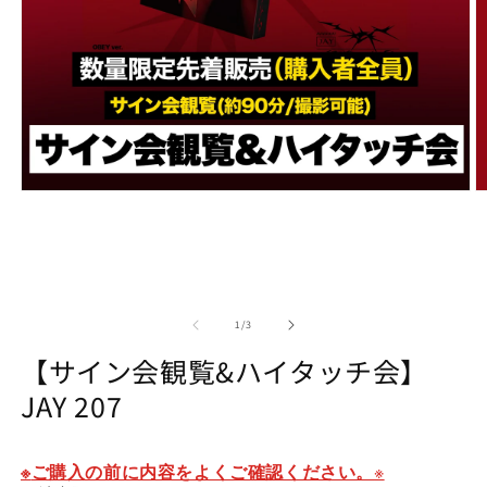
Open
O
media
m
1
2
in
in
modal
m
of
1
/
3
【サイン会観覧&ハイタッチ会】
JAY 207
※
※
ご購入の前に内容をよくご確認ください。