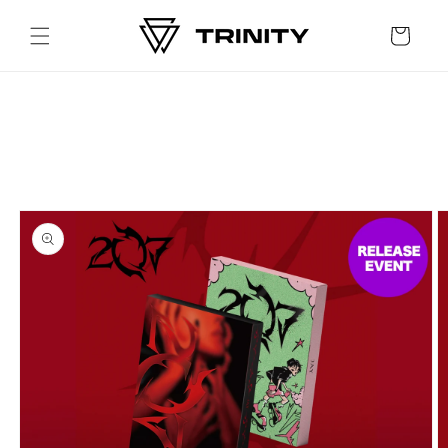
Skip to
content
Cart
Skip to
product
information