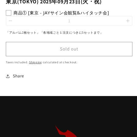
東京(TOKYO) 2025年09月23日(火・祝)
商品① [東京 - JAYサイン会観覧&ハイタッチ会]
「アルバム2枚セット」
「
各地域ごと１注文につきに5
セット
まで
」
Sold out
Taxes included.
Shipping
calculated at checkout.
Share