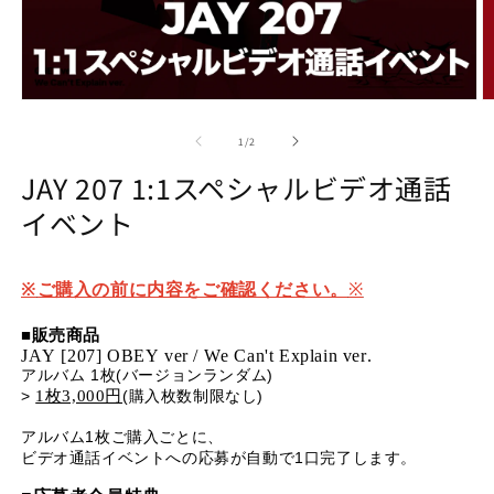
Open
O
media
m
1
2
of
1
/
2
in
in
modal
m
JAY 207 1:1スペシャルビデオ通話
イベント
※
※
ご購入の前に内容をご確認ください。
■
販売商品
JAY [207] OBEY ver / We Can't Explain ver.
アルバム 1枚(バージョンランダム)
>
1枚3,000円
(購入枚数制限なし)
アルバム1枚ご購入ごとに、
ビデオ通話イベントへの応募が自動で1口完了します。