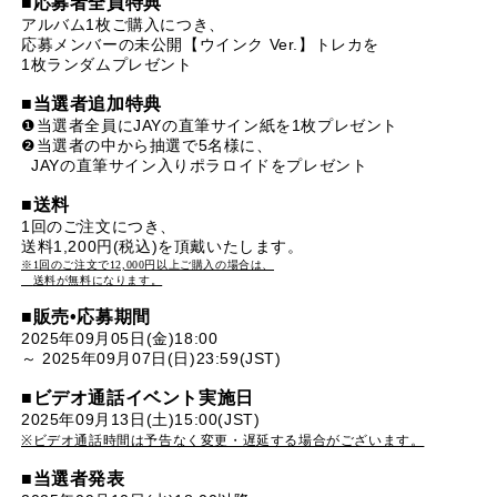
■
応募者全員特典
アルバム1枚ご購入につき、
応募メンバーの未公開【ウインク Ver.】トレカを
1枚ランダムプレゼント
■
当選者追加特典
❶
当選者全員にJAYの直筆サイン紙を1枚プレゼント
❷
当選者の中から抽選で5名様に、
JAYの直筆サイン入りポラロイドをプレゼント
■送料
1回のご注文につき、
送料1,200円(税込)を頂戴いたします。
※1回のご注文で12,000円以上ご購入の場合は、
送料が無料になります。
■販売•
応募期間
2025年09月05日(金)18:00
～ 2025年09月07日(日)23:59(JST)
■
ビデオ通話イベント実施日
2025年09月13日(土)15:00(JST)
※ビデオ通話時間は予告なく変更・遅延する場合がございます。
■
当選者発表