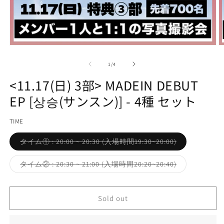
Open
O
media
m
1
2
of
1
/
4
in
in
modal
m
<11.17(日) 3部> MADEIN DEBUT
EP [상승(サンスン)] - 4種 セット
TIME
Variant
タイム① : 20:00 ~ 20:30 (入場時間19:30~20:00)
sold
out
or
Variant
タイム② : 20:30 ~ 21:00 (入場時間20:20~20:40)
unavailable
sold
out
or
unavailable
Sold out