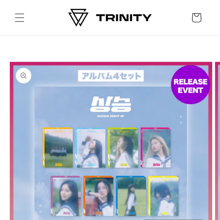
Skip to
content
Cart
Skip to
product
information