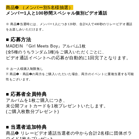
商品❷ （メンバー別5名様抽選）
メンバー1人と100秒間スペシャル個別ビデオ通話
※ 商品❶当選時には、メンバー1人につき120秒、合計4人で480秒のリレービデオ通話
をお楽しみいただけます。
■ 応募方法
MADEIN 『Girl Meets Boy』アルバム1枚
(全5種のうちランダム1種)をご購入いただくごとに、
ビデオ通話イベントへの応募が自動的に1回完了となります。
※ お一人様購入制限無し
※ 商品❶・商品❷の両方をご購入いただいた場合、両方のイベントに重複当選する可能
性もございます。
■ 応募者全員特典
アルバムを1枚ご購入につき、
未公開フォトカードを1枚プレゼントいたします。
(ご購入枚数分プレゼント)
■ 当選者追加特典
商品❶ リレービデオ通話当選者の中から合計2名様に団体ポラ
ロイド1枚をプレゼント