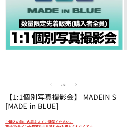
Open
O
media
m
1
2
in
in
modal
m
of
1
/
3
【1:1個別写真撮影会】 MADEIN S
[MADE in BLUE]
ご購入の前に内容をよくご確認ください。
商品
①(
サイン会観覧&お見送り会)
を購入されなくても、