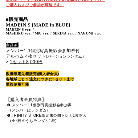
ご購入およびご参加が可能です。
■
販売商品
MADEIN S [MADE in BLUE]
MADEIN S ver. /
MASHIRO ver. / MiU ver. / SERINA ver. / NAGOMI ver.
商品
④
メンバー1:1個別写真撮影会参加券付
アルバム 4枚セット
(バージョンランダム）
>
1セット8,000円
数量限定先着販売
(
購入者全員
)
各地域ごと１注文につきに5セットまで
重複使用可能
【購入者全員特典】
❶
メンバー
1:1
個別写真撮影会参加券
(
メンバーはランダム
)
❷
TRINITY STORE
限定未公開トレカ
1
枚封入
(
全
4
種のうちランダム
1
種
)