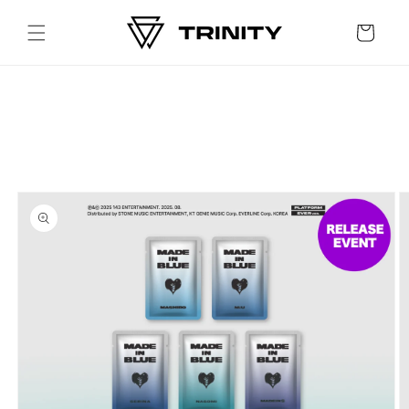
Skip to
content
Cart
Skip to
product
information