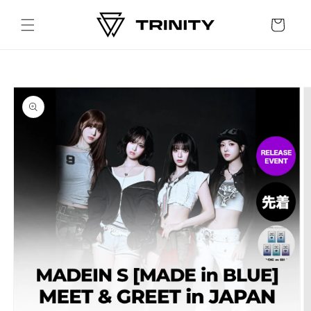
Skip to
content
Cart
Skip to
product
information