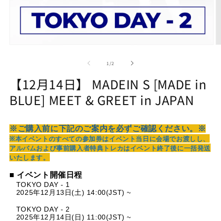
Open
O
media
m
1
2
of
1
/
2
in
in
modal
m
【12月14日】 MADEIN S [MADE in
BLUE] MEET & GREET in JAPAN
※ご購入前に下記のご案内を必ずご確認ください。※
※本イベントのすべての参加券はイベント当日に会場でお渡しし、
アルバムおよび事前購入者特典トレカは
イベント終了後に一括発送
いたします。
■
イベント
開催日程
TOKYO DAY - 1
2025年12月13日(土) 14:00(JST) ~
TOKYO DAY - 2
2025年12月14日(日) 11:00(JST) ~