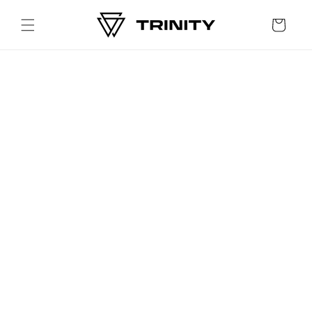
Skip to
content
Cart
Skip to
product
information