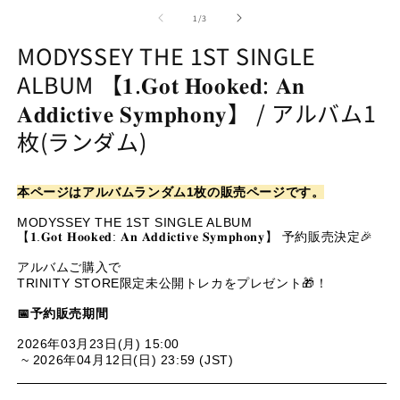
of
1
/
3
MODYSSEY THE 1ST SINGLE
ALBUM 【𝟏.𝐆𝐨𝐭 𝐇𝐨𝐨𝐤𝐞𝐝: 𝐀𝐧
𝐀𝐝𝐝𝐢𝐜𝐭𝐢𝐯𝐞 𝐒𝐲𝐦𝐩𝐡𝐨𝐧𝐲】 / アルバム1
枚(ランダム)
本ページはアルバムランダム1枚の販売ページです。
MODYSSEY THE 1ST SINGLE ALBUM
【𝟏.𝐆𝐨𝐭 𝐇𝐨𝐨𝐤𝐞𝐝: 𝐀𝐧 𝐀𝐝𝐝𝐢𝐜𝐭𝐢𝐯𝐞 𝐒𝐲𝐦𝐩𝐡𝐨𝐧𝐲】 予約販売決定🎉
アルバムご購入で
TRINITY STORE限定未公開トレカをプレゼント🎁！
📅予約販売期間
2026年03月23日(月) 15:00
~ 2026年04月12日(日) 23:59 (JST)