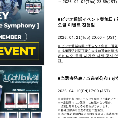
～ 2026. 04. 09(Thu) 23:59(JST)
-------------------------------------
■
ビデオ通話イベント実施日 /
오콜 이벤트 진행일
2026. 04. 21(Tue) 20:00 ~ (JST)
※ ビデオ通話時間は予告なく変更・遅
※ 视频通话时间可能在未提前通知的情
※ 비디오 통화 시간은 사전 공지 
다.
-------------------------------------
■
当選者発表 /
当选者公布 /
당
2026. 04. 10(Fri)17:00 (JST)
※当選者の方にはメールにて個別にご案内いた
※一定期間内にご返信・ご確認がない場合、
当選は無効となる可能性がございます。
※ 将通过邮件向当选者进行个别通知。
※ 若在规定时间内未进行回复或确认，
当选资格
※ 당첨자에게는 이메일로 개별 안내드립니다.