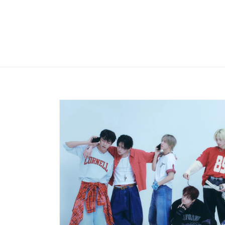
Skip to
content
Skip to
product
information