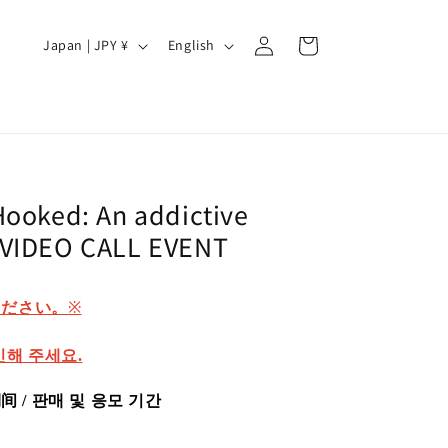
Log
C
L
Cart
Japan | JPY ¥
English
in
o
a
u
n
n
g
t
u
r
a
ooked: An addictive
y
g
VIDEO CALL EVENT
/
e
r
※
ください。
e
g
인해 주세요.
i
 / 판매 및 응모 기간
o
n