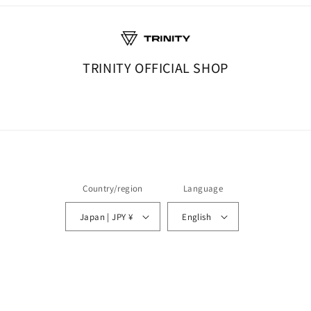
TRINITY OFFICIAL SHOP
Country/region
Language
Japan | JPY ¥
English
© 2026,
TRINITY
Powered by Shopify
icy
Legal notice
Shipping policy
Privacy policy
Contact information
T