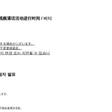
视频通话活动进行时间 /
비디
延する場合がございます。
况下变更或延迟。
없이 변경 또는 지연될 수 있습니
첨자 발표
します。
可能会被视为无效。