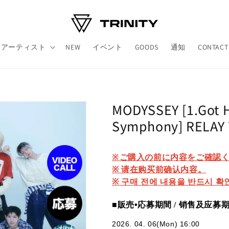
アーティスト
NEW
イベント
GOODS
通知
CONTACT
MODYSSEY [1.Got H
Symphony] RELAY 
※
ご購入の前に内容をご確認
※ 请在购买前确认内容。
※ 구매 전에 내용을 반드시 확
■販売•
応募期間 /
销售及应募期间
2026. 04. 06(Mon) 16:00