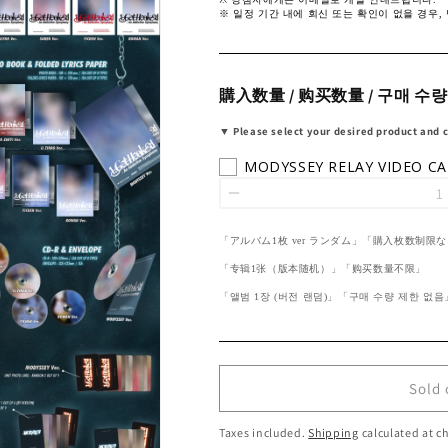
※ 일정 기간 내에 회신 또는 확인이 없을 경우,
購入数量 / 购买数量 / 구매 수량
▼ Please select your desired product and 
MODYSSEY RELAY VIDEO CA
「アルバム1枚 ver ランダム」「購入枚数制限
「专辑1张（版本随机）」「购买数量不限
」
「앨범 1장 (버전 랜덤)」「구매 수량 제한 없음
Sold 
Taxes included.
Shipping
calculated at c