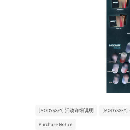
Open
media
3
in
[MODYSSEY] 活动详细说明
[MODYSS
modal
Purchase Notice