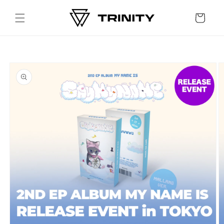
Skip to
content
Cart
Skip to
product
information