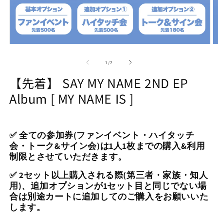
Open
O
media
m
1
2
of
1
/
2
in
in
modal
m
【先着】 SAY MY NAME 2ND EP
Album [ MY NAME IS ]
✅ 全ての参加券(ファンイベント・ハイタッチ
会・トーク&サイン会)は1人1枚までの購入&利用
制限とさせていただきます。
✅ 2セット以上購入される際(第三者・家族・知人
用)、追加オプションが1セット目と同じでない場
合は別途カートに追加してのご購入をお願いいた
します。