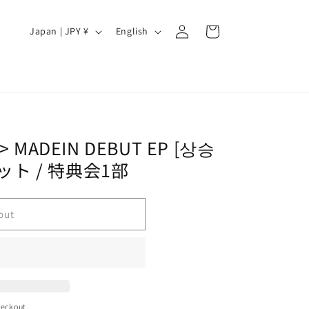
Log
C
L
Cart
Japan | JPY ¥
English
in
o
a
u
n
n
g
t
u
r
a
 MADEIN DEBUT EP [상승
y
g
セット / 特典会1部
/
e
r
out
e
g
i
o
n
heckout.