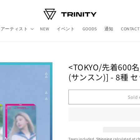
アーティスト
NEW
イベント
GOODS
通知
CONTACT
<TOKYO/先着600名>
(サンスン)] - 8種 
Sold 
Taxes included.
Shipping
calculated at c