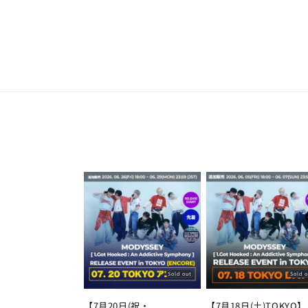
Skip to
content
Sold out
Sold 
【7月20日(祝・
【7月18日(土)TOKYO】