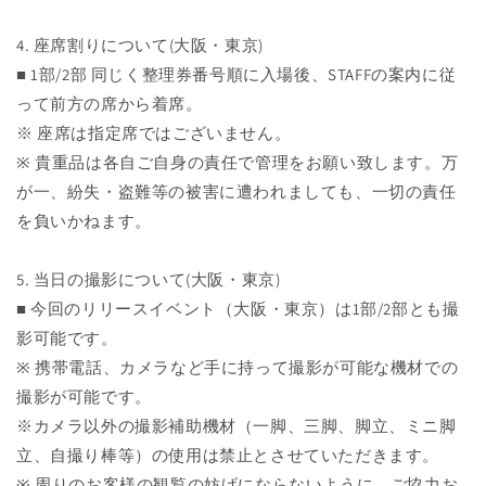
4. 座席割りについて(大阪・東京)
■ 1部/2部 同じく整理券番号順に入場後、STAFFの案内に従
って前方の席から着席。
※ 座席は指定席ではございません。
※ 貴重品は各自ご自身の責任で管理をお願い致します。万
が一、紛失・盗難等の被害に遭われましても、一切の責任
を負いかねます。
5. 当日の撮影について(大阪・東京)
■ 今回のリリースイベント（大阪・東京）は1部/2部とも撮
影可能です。
※ 携帯電話、カメラなど手に持って撮影が可能な機材での
撮影が可能です。
※カメラ以外の撮影補助機材（一脚、三脚、脚立、ミニ脚
立、自撮り棒等）の使用は禁止とさせていただきます。
※ 周りのお客様の観覧の妨げにならないように、ご協力お