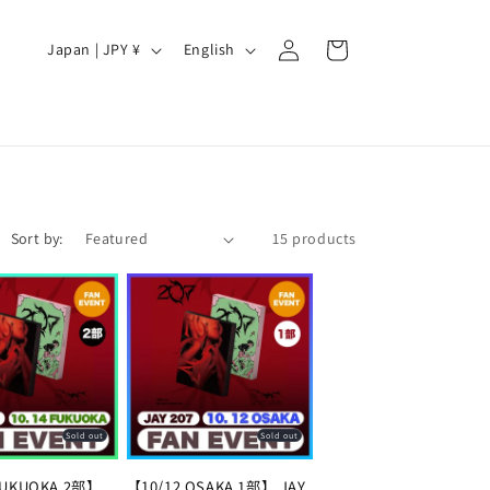
Log
C
L
Cart
Japan | JPY ¥
English
in
o
a
u
n
n
g
t
u
r
a
Sort by:
15 products
y
g
/
e
r
e
g
i
Sold out
Sold out
o
n
FUKUOKA 2部】
【10/12 OSAKA 1部】 JAY