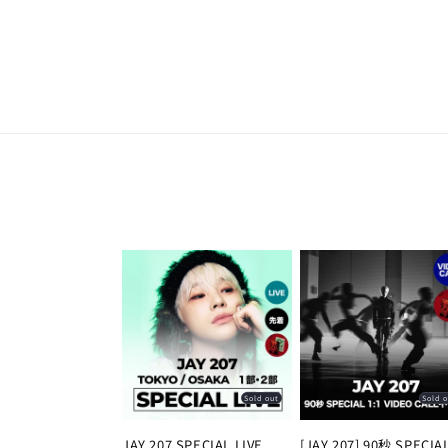
Skip to
content
Sold out
Sold 
JAY 207 SPECIAL LIVE
[JAY 207] 90秒 SPECIA