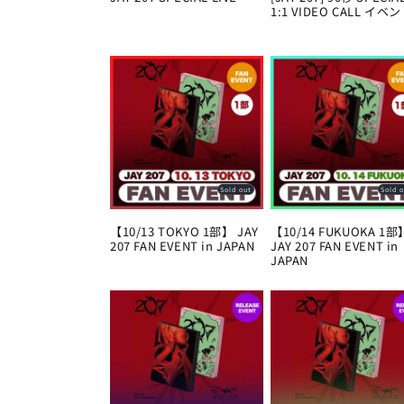
1:1 VIDEO CALL イベ
Sold out
Sold 
【10/13 TOKYO 1部】 JAY
【10/14 FUKUOKA 1部
207 FAN EVENT in JAPAN
JAY 207 FAN EVENT in
JAPAN