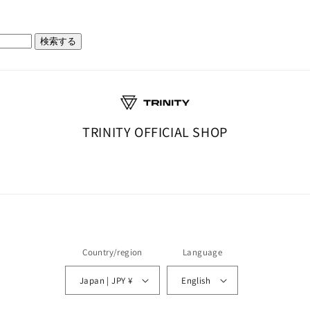
検索する
TRINITY OFFICIAL SHOP
Country/region
Language
Japan | JPY ¥
English