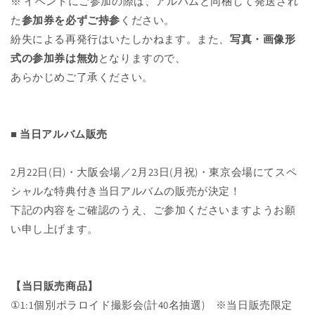
※
イベントにご参加の際は、アルバムと同梱して発送され
た
参加券を必ずご持参
ください。
紛失による再発行はいたしかねます。また、
写真・画像形
式の参加券は無効
となりますので、
あらかじめご了承ください。
■ 当日アルバム販売
2月22日(日)・大阪会場／2月23日(月祝)・東京会場にてスペ
シャルな特典付き当日アルバムの販売が決定！
下記の内容をご確認のうえ、ご参加くださいますようお願
い申し上げます。
【当日販売商品】
①1:1個別ポラロイド撮影会(計40名抽選) ※当日販売限定