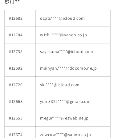
秒) ] **
#12682
dcpts****@icloud.com
#12704
w1th_****@yahoo.co.jp
#12735
sayasama****@icloud.com
#12692
mainyan.****@docomo.ne.jp
#12720
ski****@icloud.com
#12668
yun.8322****@gmail.com
#12653
megur****@ezweb.ne.jp
#12674
zdwcuw****@yahoo.co.jp