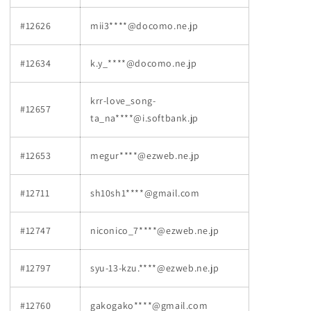
#12626
mii3****@docomo.ne.jp
#12634
k.y_****@docomo.ne.jp
krr-love_song-
#12657
ta_na****@i.softbank.jp
#12653
megur****@ezweb.ne.jp
#12711
sh10sh1****@gmail.com
#12747
niconico_7****@ezweb.ne.jp
#12797
syu-13-kzu.****@ezweb.ne.jp
#12760
gakogako****@gmail.com