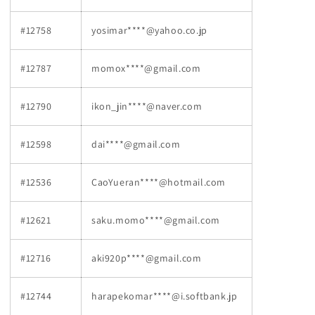
#12758
yosimar****@yahoo.co.jp
#12787
momox****@gmail.com
#12790
ikon_jin****@naver.com
#12598
dai****@gmail.com
#12536
CaoYueran****@hotmail.com
#12621
saku.momo****@gmail.com
#12716
aki920p****@gmail.com
#12744
harapekomar****@i.softbank.jp