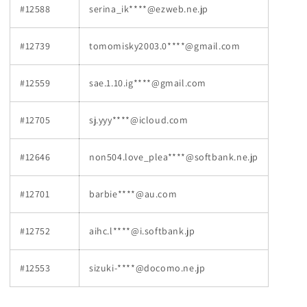
#12588
serina_ik****@ezweb.ne.jp
#12739
tomomisky2003.0****@gmail.com
#12559
sae.1.10.ig****@gmail.com
#12705
sj.yyy****@icloud.com
#12646
non504.love_plea****@softbank.ne.jp
#12701
barbie****@au.com
#12752
aihc.l****@i.softbank.jp
#12553
sizuki-****@docomo.ne.jp