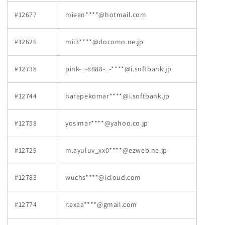
#12677
miean****@hotmail.com
#12626
mii3****@docomo.ne.jp
#12738
pink-_-8888-_-****@i.softbank.jp
#12744
harapekomar****@i.softbank.jp
#12758
yosimar****@yahoo.co.jp
#12729
m.ayuluv_xx0****@ezweb.ne.jp
#12783
wuchs****@icloud.com
#12774
r.exaa****@gmail.com