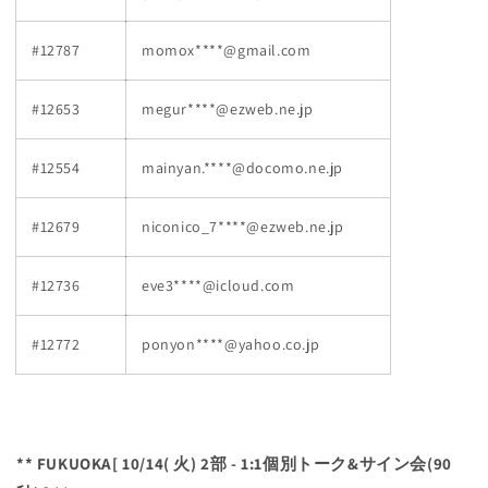
#12787
momox****@gmail.com
#12653
megur****@ezweb.ne.jp
#12554
mainyan.****@docomo.ne.jp
#12679
niconico_7****@ezweb.ne.jp
#12736
eve3****@icloud.com
#12772
ponyon****@yahoo.co.jp
** FUKUOKA[ 10/14(
火
) 2部 - 1:1個別トーク&サイン会(90