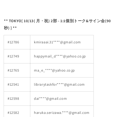
** TOKYO[ 10/13(
月・祝
) 2部 - 1:1個別トーク&サイン会(90
秒) ] **
#12786
kmiraaai.31****@gmail.com
#12749
happymail_d****@yahoo.co.jp
#12765
ma_e_****@yahoo.co.jp
#12541
librarytaskfor****@gmail.com
#12598
dai****@gmail.com
#12582
haruka.serizawa.****@gmail.com