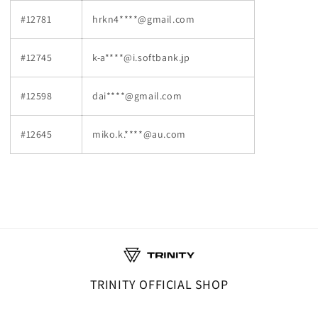
#12781
hrkn4****@gmail.com
#12745
k-a****@i.softbank.jp
#12598
dai****@gmail.com
#12645
miko.k.****@au.com
TRINITY OFFICIAL SHOP