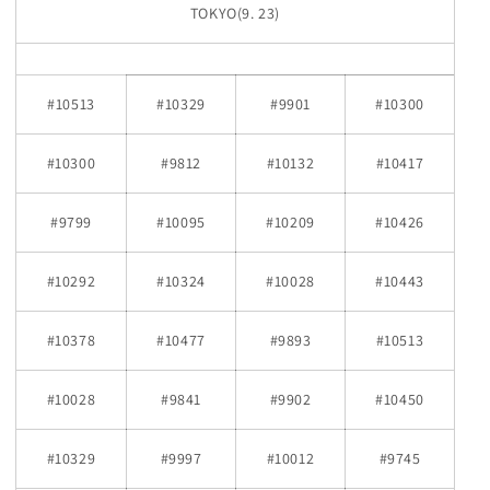
TOKYO(9. 23)
#10513
#10329
#9901
#10300
#10300
#9812
#10132
#10417
#9799
#10095
#10209
#10426
#10292
#10324
#10028
#10443
#10378
#10477
#9893
#10513
#10028
#9841
#9902
#10450
#10329
#9997
#10012
#9745