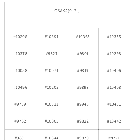
OSAKA(9. 21)
#10298
#10394
#10365
#10355
#10378
#9827
#9801
#10298
#10058
#10074
#9819
#10406
#10496
#10205
#9893
#10408
#9739
#10333
#9948
#10431
#9762
#10005
#9822
#10442
#9891
#10344
#9870
#9771