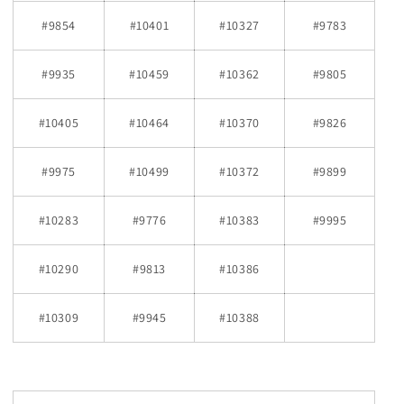
#9854
#10401
#10327
#9783
#9935
#10459
#10362
#9805
#10405
#10464
#10370
#9826
#9975
#10499
#10372
#9899
#10283
#9776
#10383
#9995
#10290
#9813
#10386
#10309
#9945
#10388